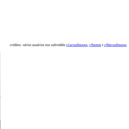
créditos: vários usuários nos subreddits
r/cursedimages
,
r/hmmm
e
r/blursedimages